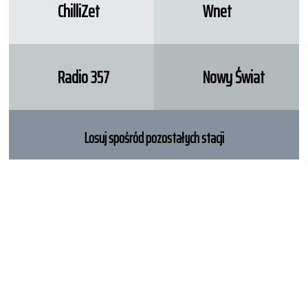
ChilliZet
Wnet
Radio 357
Nowy Świat
Losuj spośród pozostałych stacji