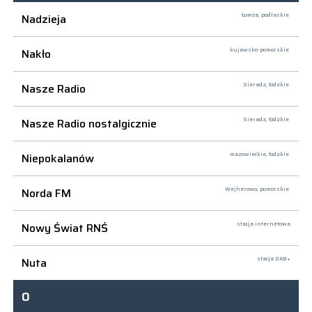
Nadzieja
Łomża,
podlaskie
Nakło
kujawsko-pomorskie
Nasze Radio
Sieradz,
łódzkie
Nasze Radio nostalgicznie
Sieradz,
łódzkie
Niepokalanów
mazowieckie, łódzkie
Norda FM
Wejherowo,
pomorskie
Nowy Świat RNŚ
stacja internetowa
Nuta
stacja DAB+
O