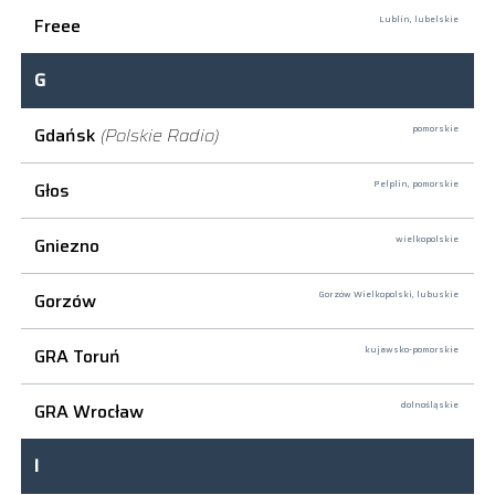
Freee
Lublin,
lubelskie
G
Gdańsk
(Polskie Radio)
pomorskie
Głos
Pelplin,
pomorskie
Gniezno
wielkopolskie
Gorzów
Gorzów Wielkopolski,
lubuskie
GRA Toruń
kujawsko-pomorskie
GRA Wrocław
dolnośląskie
I