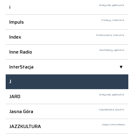
i
Białystok,
podlaskie
Impuls
Puławy,
lubelskie
Index
Zielona Góra,
lubuskie
Inne Radio
Głuchołazy,
opolskie
InterStacja
J
JARD
Białystok,
podlaskie
Jasna Góra
Częstochowa,
śląskie
JAZZKULTURA
stacja internetowa