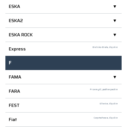
ESKA
ESKA2
ESKA ROCK
Express
Bielsko-Biała,
śląskie
F
FAMA
FARA
Przemyśl,
podkarpackie
FEST
Gliwice,
śląskie
Fiat
Częstochowa,
śląskie