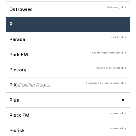
Ostrowiec
świętokrzyskie
P
Parada
Łódź,
łódzkie
Park FM
Kędzierzyn-Koźle,
opolskie
Piekary
Piekary Śląskie,
śląskie
PiK
(Polskie Radio)
Bydgoszcz,
kujawsko-pomorskie
Plus
Płock FM
mazowieckie
Płońsk
mazowieckie