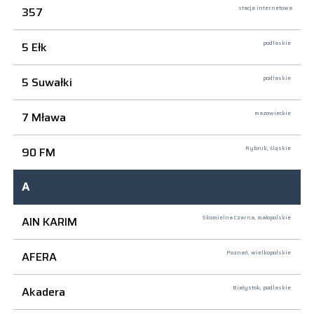
357
stacja internetowa
5 Ełk
podlaskie
5 Suwałki
podlaskie
7 Mława
mazowieckie
90 FM
Rybnik,
śląskie
A
AIN KARIM
Skomielna Czarna,
małopolskie
AFERA
Poznań,
wielkopolskie
Akadera
Białystok,
podlaskie