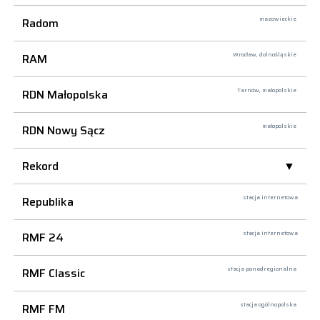
Radom
mazowieckie
RAM
Wrocław,
dolnośląskie
RDN Małopolska
Tarnów,
małopolskie
RDN Nowy Sącz
małopolskie
Rekord
Republika
stacja internetowa
RMF 24
stacja internetowa
RMF Classic
stacja ponadregionalna
RMF FM
stacja ogólnopolska