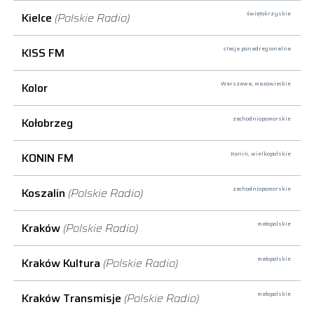
Kielce
(Polskie Radio)
świętokrzyskie
KISS FM
stacja ponadregionalna
Kolor
Warszawa,
mazowieckie
Kołobrzeg
zachodniopomorskie
KONIN FM
Konin,
wielkopolskie
Koszalin
(Polskie Radio)
zachodniopomorskie
Kraków
(Polskie Radio)
małopolskie
Kraków Kultura
(Polskie Radio)
małopolskie
Kraków Transmisje
(Polskie Radio)
małopolskie