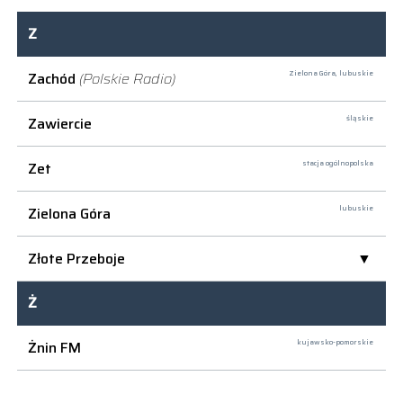
Z
Zachód
(Polskie Radio)
Zielona Góra,
lubuskie
Zawiercie
śląskie
Zet
stacja ogólnopolska
Zielona Góra
lubuskie
Złote Przeboje
Ż
Żnin FM
kujawsko-pomorskie