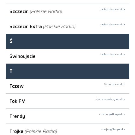
Szczecin
(Polskie Radio)
zachodniopomorskie
Szczecin Extra
(Polskie Radio)
zachodniopomorskie
Ś
Świnoujscie
zachodniopomorskie
T
Tczew
Tczew,
pomorskie
Tok FM
stacja ponadregionalna
Trendy
Krosno,
podkarpackie
Trójka
(Polskie Radio)
stacja ogólnopolska