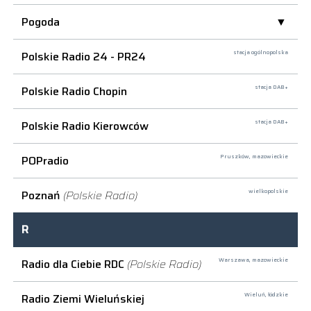
Pogoda
Polskie Radio 24 - PR24
stacja ogólnopolska
Polskie Radio Chopin
stacja DAB+
Polskie Radio Kierowców
stacja DAB+
POPradio
Pruszków,
mazowieckie
Poznań
(Polskie Radio)
wielkopolskie
R
Radio dla Ciebie RDC
(Polskie Radio)
Warszawa,
mazowieckie
Radio Ziemi Wieluńskiej
Wieluń,
łódzkie