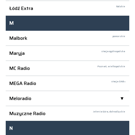
Łódź Extra
łódzkie
M
Malbork
pomorskie
Maryja
stacja ogólnopolska
MC Radio
Poznań,
wielkopolskie
MEGA Radio
stacja DAB+
Meloradio
Muzyczne Radio
Jelenia Góra,
dolnośląskie
N