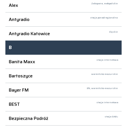
Alex
Zakopane,
małopolskie
Antyradio
stacja ponadregionalna
Antyradio Katowice
śląskie
B
Banita Maxx
stacja internetowa
Bartoszyce
warmińsko-mazurskie
Bayer FM
Ełk,
warmińsko-mazurskie
BEST
stacja internetowa
Bezpieczna Podróż
stacja DAB+