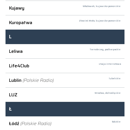
Kujawy
Włocławek,
kujawsko-pomorskie
Kuropatwa
Zławieś Mała,
kujawsko-pomorskie
L
Leliwa
Tarnobrzeg,
podkarpackie
Life4Club
stacja internetowa
Lublin
(Polskie Radio)
lubelskie
LUZ
Wrocław,
dolnośląskie
Ł
Łódź
(Polskie Radio)
łódzkie