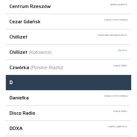
Centrum Rzeszów
podkarpackie
Cezar Gdańsk
stacja internetowa
Chillizet
stacja ponadregionalna
Chillizet
(Katowice)
śląskie
Czwórka
(Polskie Radio)
stacja DAB+
D
Danielka
stacja internetowa
Disco Radio
stacja DAB+
DOXA
Opole,
opolskie