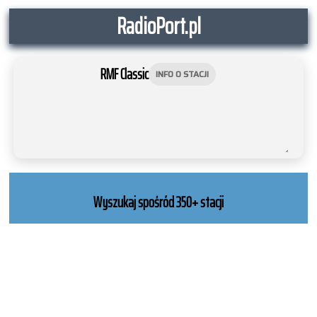
RadioPort.pl
RMF Classic
INFO O STACJI
NATIVE
INTERNET
WEB
RADIO
PLAYER
PLUGIN
Wyszukaj spośród 350+ stacji
FOR
SHOUTCAST,
ICECAST
AND
RADIONOMY
powered