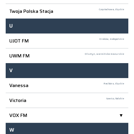
Twoja Polska Stacja
Częstochowa,
śląskie
U
UJOT FM
Kraków,
małopolskie
UWM FM
Olsztyn,
warmińsko-mazurskie
V
Vanessa
Racibórz,
śląskie
Victoria
Łowicz,
łódzkie
VOX FM
W