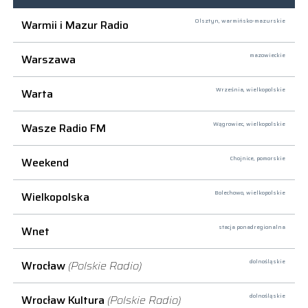
Warmii i Mazur Radio
Olsztyn,
warmińsko-mazurskie
Warszawa
mazowieckie
Warta
Września,
wielkopolskie
Wasze Radio FM
Wągrowiec,
wielkopolskie
Weekend
Chojnice,
pomorskie
Wielkopolska
Bolechowo,
wielkopolskie
Wnet
stacja ponadregionalna
Wrocław
(Polskie Radio)
dolnośląskie
Wrocław Kultura
(Polskie Radio)
dolnośląskie