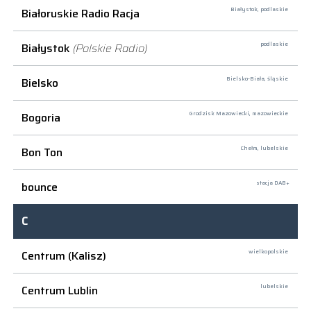
Białoruskie Radio Racja
Białystok,
podlaskie
Białystok
(Polskie Radio)
podlaskie
Bielsko
Bielsko-Biała,
śląskie
Bogoria
Grodzisk Mazowiecki,
mazowieckie
Bon Ton
Chełm,
lubelskie
bounce
stacja DAB+
C
Centrum (Kalisz)
wielkopolskie
Centrum Lublin
lubelskie