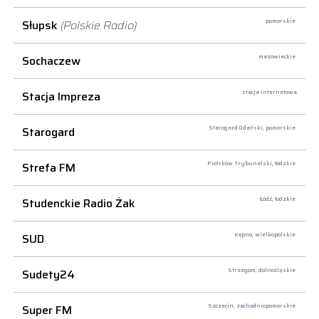
Słupsk
(Polskie Radio)
pomorskie
Sochaczew
mazowieckie
Stacja Impreza
stacja internetowa
Starogard
Starogard Gdański,
pomorskie
Strefa FM
Piotrków Trybunalski,
łódzkie
Studenckie Radio Żak
Łódź,
łódzkie
SUD
Kępno,
wielkopolskie
Sudety24
Strzegom,
dolnośląskie
Super FM
Szczecin,
zachodniopomorskie