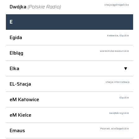
Dwójka
(Polskie Radio)
stacja ogólnopolska
E
Egida
Katowice,
śląskie
Elbląg
warmińsko-mazurskie
Elka
EL-Stacja
stacja internetowa
eM Katowice
śląskie
eM Kielce
świętokrzyskie
Emaus
Poznań,
wielkopolskie