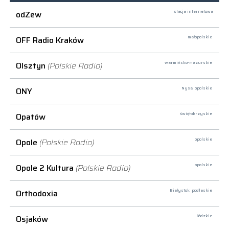
odZew
stacja internetowa
OFF Radio Kraków
małopolskie
Olsztyn
(Polskie Radio)
warmińsko-mazurskie
ONY
Nysa,
opolskie
Opatów
świętokrzyskie
Opole
(Polskie Radio)
opolskie
Opole 2 Kultura
(Polskie Radio)
opolskie
Orthodoxia
Białystok,
podlaskie
Osjaków
łódzkie