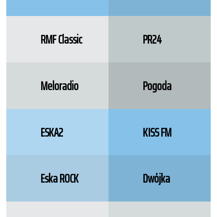
RMF Classic
PR24
Meloradio
Pogoda
ESKA2
KISS FM
Eska ROCK
Dwójka