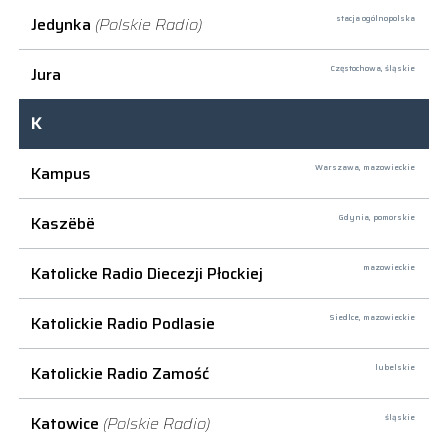
Jedynka
(Polskie Radio)
stacja ogólnopolska
Jura
Częstochowa,
śląskie
K
Kampus
Warszawa,
mazowieckie
Kaszëbë
Gdynia,
pomorskie
Katolicke Radio Diecezji Płockiej
mazowieckie
Katolickie Radio Podlasie
Siedlce,
mazowieckie
Katolickie Radio Zamość
lubelskie
Katowice
(Polskie Radio)
śląskie