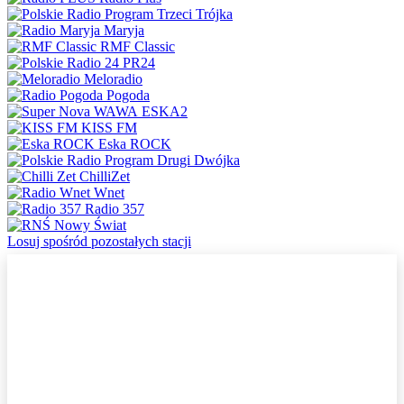
Trójka
Maryja
RMF Classic
PR24
Meloradio
Pogoda
ESKA2
KISS FM
Eska ROCK
Dwójka
ChilliZet
Wnet
Radio 357
Nowy Świat
Losuj spośród pozostałych stacji