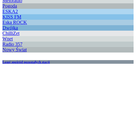
Meloradio
Pogoda
ESKA2
KISS FM
Eska ROCK
Dwójka
ChilliZet
Wnet
Radio 357
Nowy Świat
Losuj spośród pozostałych stacji