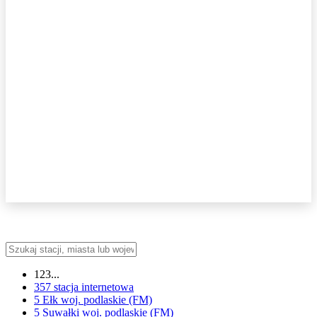
123...
357
stacja internetowa
5 Ełk
woj.
podlaskie
(FM)
5 Suwałki
woj.
podlaskie
(FM)