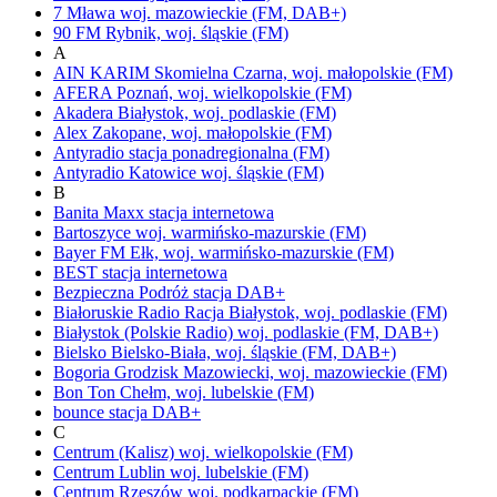
7 Mława
woj.
mazowieckie
(FM, DAB+)
90 FM
Rybnik,
woj.
śląskie
(FM)
A
AIN KARIM
Skomielna Czarna,
woj.
małopolskie
(FM)
AFERA
Poznań,
woj.
wielkopolskie
(FM)
Akadera
Białystok,
woj.
podlaskie
(FM)
Alex
Zakopane,
woj.
małopolskie
(FM)
Antyradio
stacja ponadregionalna
(FM)
Antyradio Katowice
woj.
śląskie
(FM)
B
Banita Maxx
stacja internetowa
Bartoszyce
woj.
warmińsko-mazurskie
(FM)
Bayer FM
Ełk,
woj.
warmińsko-mazurskie
(FM)
BEST
stacja internetowa
Bezpieczna Podróż
stacja DAB+
Białoruskie Radio Racja
Białystok,
woj.
podlaskie
(FM)
Białystok
(Polskie Radio)
woj.
podlaskie
(FM, DAB+)
Bielsko
Bielsko-Biała,
woj.
śląskie
(FM, DAB+)
Bogoria
Grodzisk Mazowiecki,
woj.
mazowieckie
(FM)
Bon Ton
Chełm,
woj.
lubelskie
(FM)
bounce
stacja DAB+
C
Centrum (Kalisz)
woj.
wielkopolskie
(FM)
Centrum Lublin
woj.
lubelskie
(FM)
Centrum Rzeszów
woj.
podkarpackie
(FM)