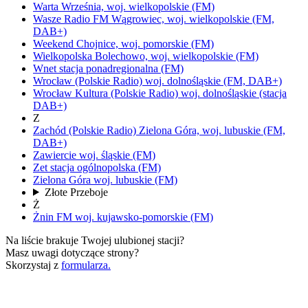
Warta
Września,
woj.
wielkopolskie
(FM)
Wasze Radio FM
Wągrowiec,
woj.
wielkopolskie
(FM,
DAB+)
Weekend
Chojnice,
woj.
pomorskie
(FM)
Wielkopolska
Bolechowo,
woj.
wielkopolskie
(FM)
Wnet
stacja ponadregionalna
(FM)
Wrocław
(Polskie Radio)
woj.
dolnośląskie
(FM, DAB+)
Wrocław Kultura
(Polskie Radio)
woj.
dolnośląskie
(stacja
DAB+)
Z
Zachód
(Polskie Radio)
Zielona Góra,
woj.
lubuskie
(FM,
DAB+)
Zawiercie
woj.
śląskie
(FM)
Zet
stacja ogólnopolska
(FM)
Zielona Góra
woj.
lubuskie
(FM)
Złote Przeboje
Ż
Żnin FM
woj.
kujawsko-pomorskie
(FM)
Na liście brakuje Twojej ulubionej stacji?
Masz uwagi dotyczące strony?
Skorzystaj z
formularza.