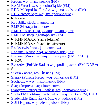
Radom
woj.
mazowieckie
(FM)
RAM
Wrocław,
woj.
dolnośląskie
(FM)
RDN Małopolska
Tarnów,
woj.
małopolskie
(FM)
RDN Nowy Sącz
woj.
małopolskie
(FM)
Rekord
Republika
stacja internetowa
RMF 24
stacja internetowa
RMF Classic
stacja ponadregionalna
(FM)
RMF FM
stacja ogólnopolska
(FM)
RMF MAXX
(stacje lokalne)
RMF MAXX
(stacje tematyczne)
Rockserwis.fm
stacja internetowa
Rodzina (Kalisz)
woj.
wielkopolskie
(FM)
Rodzina (Wrocław)
woj.
dolnośląskie
(FM, DAB+)
RSC
Rzeszów
(Polskie Radio)
woj.
podkarpackie
(FM, DAB+)
S
Silesia
Zabrze,
woj.
śląskie
(FM)
Słupsk
(Polskie Radio)
woj.
pomorskie
(FM)
Sochaczew
woj.
mazowieckie
(FM)
Stacja Impreza
stacja internetowa
Starogard
Starogard Gdański,
woj.
pomorskie
(FM)
Strefa FM
Piotrków Trybunalski,
woj.
łódzkie
(FM, DAB+)
Studenckie Radio Żak
Łódź,
woj.
łódzkie
(FM)
SUD
Kępno,
woj.
wielkopolskie
(FM)