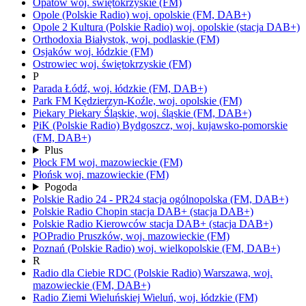
Opatów
woj.
świętokrzyskie
(FM)
Opole
(Polskie Radio)
woj.
opolskie
(FM, DAB+)
Opole 2 Kultura
(Polskie Radio)
woj.
opolskie
(stacja DAB+)
Orthodoxia
Białystok,
woj.
podlaskie
(FM)
Osjaków
woj.
łódzkie
(FM)
Ostrowiec
woj.
świętokrzyskie
(FM)
P
Parada
Łódź,
woj.
łódzkie
(FM, DAB+)
Park FM
Kędzierzyn-Koźle,
woj.
opolskie
(FM)
Piekary
Piekary Śląskie,
woj.
śląskie
(FM, DAB+)
PiK
(Polskie Radio)
Bydgoszcz,
woj.
kujawsko-pomorskie
(FM, DAB+)
Plus
Płock FM
woj.
mazowieckie
(FM)
Płońsk
woj.
mazowieckie
(FM)
Pogoda
Polskie Radio 24 - PR24
stacja ogólnopolska
(FM, DAB+)
Polskie Radio Chopin
stacja DAB+
(stacja DAB+)
Polskie Radio Kierowców
stacja DAB+
(stacja DAB+)
POPradio
Pruszków,
woj.
mazowieckie
(FM)
Poznań
(Polskie Radio)
woj.
wielkopolskie
(FM, DAB+)
R
Radio dla Ciebie RDC
(Polskie Radio)
Warszawa,
woj.
mazowieckie
(FM, DAB+)
Radio Ziemi Wieluńskiej
Wieluń,
woj.
łódzkie
(FM)