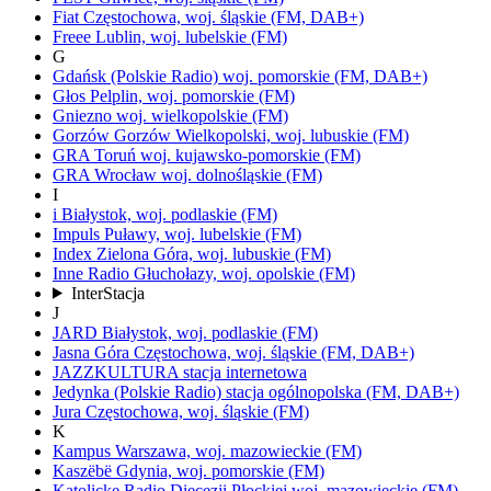
Fiat
Częstochowa,
woj.
śląskie
(FM, DAB+)
Freee
Lublin,
woj.
lubelskie
(FM)
G
Gdańsk
(Polskie Radio)
woj.
pomorskie
(FM, DAB+)
Głos
Pelplin,
woj.
pomorskie
(FM)
Gniezno
woj.
wielkopolskie
(FM)
Gorzów
Gorzów Wielkopolski,
woj.
lubuskie
(FM)
GRA Toruń
woj.
kujawsko-pomorskie
(FM)
GRA Wrocław
woj.
dolnośląskie
(FM)
I
i
Białystok,
woj.
podlaskie
(FM)
Impuls
Puławy,
woj.
lubelskie
(FM)
Index
Zielona Góra,
woj.
lubuskie
(FM)
Inne Radio
Głuchołazy,
woj.
opolskie
(FM)
InterStacja
J
JARD
Białystok,
woj.
podlaskie
(FM)
Jasna Góra
Częstochowa,
woj.
śląskie
(FM, DAB+)
JAZZKULTURA
stacja internetowa
Jedynka
(Polskie Radio)
stacja ogólnopolska
(FM, DAB+)
Jura
Częstochowa,
woj.
śląskie
(FM)
K
Kampus
Warszawa,
woj.
mazowieckie
(FM)
Kaszëbë
Gdynia,
woj.
pomorskie
(FM)
Katolicke Radio Diecezji Płockiej
woj.
mazowieckie
(FM)