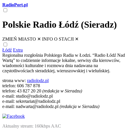
RadioPort.pl
Polskie Radio Łódź (Sieradz)
ZMIEŃ MIASTO
✕
INFO O STACJI
✕
Łódź
Extra
Regionalna rozgłośnia Polskiego Radia w Łodzi. “Radio Łódź Nad
Wartą” to codziennie informacje lokalne, serwisy dla kierowców,
wiadomości kulturalne i rozmowa dnia nadawana na
częstotliwościach sieradzkiej, wieruszowskiej i wieluńskiej.
strona www:
radiolodz.pl
telefon: 606 787 878
telefon: 43 827 20 20
(redakcja w Sieradzu)
e-mail: studio@radiolodz.pl
e-mail: sekretariat@radiolodz.pl
e-mail: nadwarta@radiolodz.pl
(redakcja w Sieradzu)
Aktualny stream: 160kbps AAC