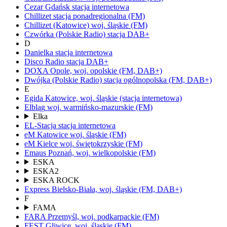
Cezar Gdańsk
stacja internetowa
Chillizet
stacja ponadregionalna
(FM)
Chillizet
(Katowice)
woj.
śląskie
(FM)
Czwórka
(Polskie Radio)
stacja DAB+
D
Danielka
stacja internetowa
Disco Radio
stacja DAB+
DOXA
Opole,
woj.
opolskie
(FM, DAB+)
Dwójka
(Polskie Radio)
stacja ogólnopolska
(FM, DAB+)
E
Egida
Katowice,
woj.
śląskie
(stacja internetowa)
Elbląg
woj.
warmińsko-mazurskie
(FM)
Elka
EL-Stacja
stacja internetowa
eM Katowice
woj.
śląskie
(FM)
eM Kielce
woj.
świętokrzyskie
(FM)
Emaus
Poznań,
woj.
wielkopolskie
(FM)
ESKA
ESKA2
ESKA ROCK
Express
Bielsko-Biała,
woj.
śląskie
(FM, DAB+)
F
FAMA
FARA
Przemyśl,
woj.
podkarpackie
(FM)
FEST
Gliwice,
woj.
śląskie
(FM)