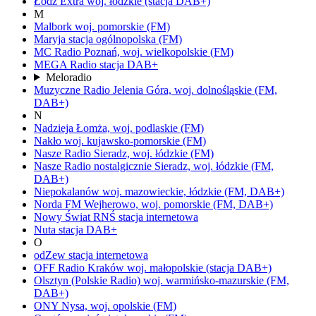
Łódź Extra
woj.
łódzkie
(stacja DAB+)
M
Malbork
woj.
pomorskie
(FM)
Maryja
stacja ogólnopolska
(FM)
MC Radio
Poznań,
woj.
wielkopolskie
(FM)
MEGA Radio
stacja DAB+
Meloradio
Muzyczne Radio
Jelenia Góra,
woj.
dolnośląskie
(FM,
DAB+)
N
Nadzieja
Łomża,
woj.
podlaskie
(FM)
Nakło
woj.
kujawsko-pomorskie
(FM)
Nasze Radio
Sieradz,
woj.
łódzkie
(FM)
Nasze Radio nostalgicznie
Sieradz,
woj.
łódzkie
(FM,
DAB+)
Niepokalanów
woj.
mazowieckie, łódzkie
(FM, DAB+)
Norda FM
Wejherowo,
woj.
pomorskie
(FM, DAB+)
Nowy Świat RNŚ
stacja internetowa
Nuta
stacja DAB+
O
odZew
stacja internetowa
OFF Radio Kraków
woj.
małopolskie
(stacja DAB+)
Olsztyn
(Polskie Radio)
woj.
warmińsko-mazurskie
(FM,
DAB+)
ONY
Nysa,
woj.
opolskie
(FM)