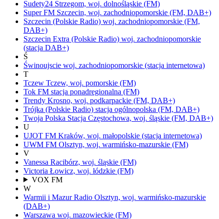
Sudety24
Strzegom,
woj.
dolnośląskie
(FM)
Super FM
Szczecin,
woj.
zachodniopomorskie
(FM, DAB+)
Szczecin
(Polskie Radio)
woj.
zachodniopomorskie
(FM,
DAB+)
Szczecin Extra
(Polskie Radio)
woj.
zachodniopomorskie
(stacja DAB+)
Ś
Świnoujscie
woj.
zachodniopomorskie
(stacja internetowa)
T
Tczew
Tczew,
woj.
pomorskie
(FM)
Tok FM
stacja ponadregionalna
(FM)
Trendy
Krosno,
woj.
podkarpackie
(FM, DAB+)
Trójka
(Polskie Radio)
stacja ogólnopolska
(FM, DAB+)
Twoja Polska Stacja
Częstochowa,
woj.
śląskie
(FM, DAB+)
U
UJOT FM
Kraków,
woj.
małopolskie
(stacja internetowa)
UWM FM
Olsztyn,
woj.
warmińsko-mazurskie
(FM)
V
Vanessa
Racibórz,
woj.
śląskie
(FM)
Victoria
Łowicz,
woj.
łódzkie
(FM)
VOX FM
W
Warmii i Mazur Radio
Olsztyn,
woj.
warmińsko-mazurskie
(DAB+)
Warszawa
woj.
mazowieckie
(FM)