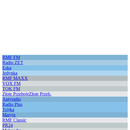
RMF FM
Radio ZET
Eska
Jedynka
RMF MAXX
VOX FM
TOK FM
Złote Przeboje
Złote Przeb.
Antyradio
Radio Plus
Trójka
Maryja
RMF Classic
PR24