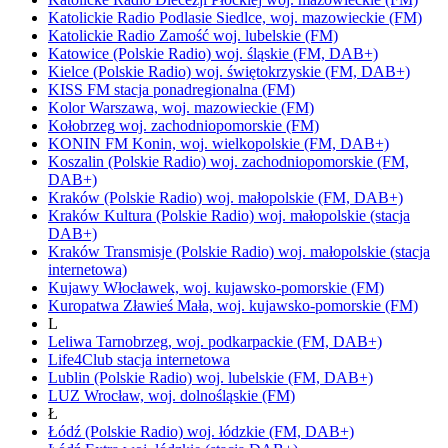
Katolickie Radio Podlasie
Siedlce,
woj.
mazowieckie
(FM)
Katolickie Radio Zamość
woj.
lubelskie
(FM)
Katowice
(Polskie Radio)
woj.
śląskie
(FM, DAB+)
Kielce
(Polskie Radio)
woj.
świętokrzyskie
(FM, DAB+)
KISS FM
stacja ponadregionalna
(FM)
Kolor
Warszawa,
woj.
mazowieckie
(FM)
Kołobrzeg
woj.
zachodniopomorskie
(FM)
KONIN FM
Konin,
woj.
wielkopolskie
(FM, DAB+)
Koszalin
(Polskie Radio)
woj.
zachodniopomorskie
(FM,
DAB+)
Kraków
(Polskie Radio)
woj.
małopolskie
(FM, DAB+)
Kraków Kultura
(Polskie Radio)
woj.
małopolskie
(stacja
DAB+)
Kraków Transmisje
(Polskie Radio)
woj.
małopolskie
(stacja
internetowa)
Kujawy
Włocławek,
woj.
kujawsko-pomorskie
(FM)
Kuropatwa
Zławieś Mała,
woj.
kujawsko-pomorskie
(FM)
L
Leliwa
Tarnobrzeg,
woj.
podkarpackie
(FM, DAB+)
Life4Club
stacja internetowa
Lublin
(Polskie Radio)
woj.
lubelskie
(FM, DAB+)
LUZ
Wrocław,
woj.
dolnośląskie
(FM)
Ł
Łódź
(Polskie Radio)
woj.
łódzkie
(FM, DAB+)