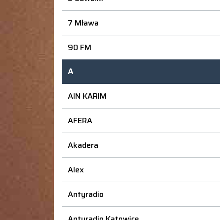
7 Mława
90 FM
A
AIN KARIM
AFERA
Akadera
Alex
Antyradio
Antyradio Katowice