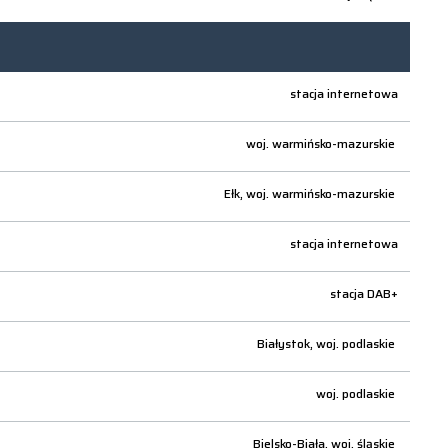
stacja internetowa
woj.
warmińsko-mazurskie
Ełk,
woj.
warmińsko-mazurskie
stacja internetowa
stacja DAB+
Białystok,
woj.
podlaskie
woj.
podlaskie
Bielsko-Biała,
woj.
śląskie