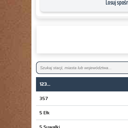
Losuj spośr
123...
357
5 Ełk
5 Suwałki