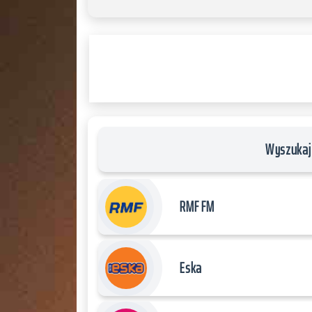
JQUERY
RADIO
PLAYER
and
WORDPRESS
RADIO
PLUGIN
powered
by
Wyszukaj 
WordPress
Webdesign
Dexheim
RMF FM
and
FULL
SERVICE
Eska
ONLINE
AGENTUR
MAINZ