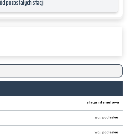
ód pozostałych stacji
stacja internetowa
woj.
podlaskie
woj.
podlaskie