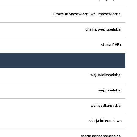
Grodzisk Mazowiecki,
woj.
mazowieckie
Chełm,
woj.
lubelskie
stacja DAB+
woj.
wielkopolskie
woj.
lubelskie
woj.
podkarpackie
stacja internetowa
stacja ponadregionalna