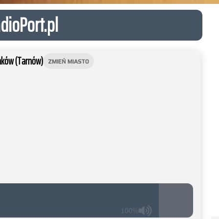
dioPort.pl
raków (Tarnów)
ZMIEŃ MIASTO
100%