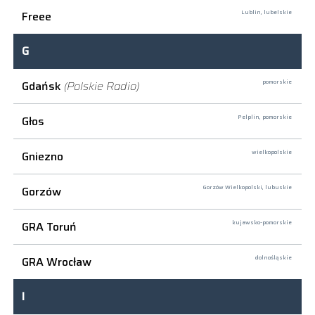
Freee
Lublin,
lubelskie
G
Gdańsk
(Polskie Radio)
pomorskie
Głos
Pelplin,
pomorskie
Gniezno
wielkopolskie
Gorzów
Gorzów Wielkopolski,
lubuskie
GRA Toruń
kujawsko-pomorskie
GRA Wrocław
dolnośląskie
I