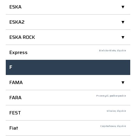
ESKA
ESKA2
ESKA ROCK
Express
Bielsko-Biała,
śląskie
F
FAMA
FARA
Przemyśl,
podkarpackie
FEST
Gliwice,
śląskie
Fiat
Częstochowa,
śląskie