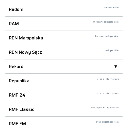
Radom
mazowieckie
RAM
Wrocław,
dolnośląskie
RDN Małopolska
Tarnów,
małopolskie
RDN Nowy Sącz
małopolskie
Rekord
Republika
stacja internetowa
RMF 24
stacja internetowa
RMF Classic
stacja ponadregionalna
RMF FM
stacja ogólnopolska