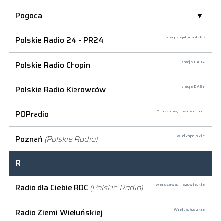
Pogoda
Polskie Radio 24 - PR24
stacja ogólnopolska
Polskie Radio Chopin
stacja DAB+
Polskie Radio Kierowców
stacja DAB+
POPradio
Pruszków,
mazowieckie
Poznań
(Polskie Radio)
wielkopolskie
R
Radio dla Ciebie RDC
(Polskie Radio)
Warszawa,
mazowieckie
Radio Ziemi Wieluńskiej
Wieluń,
łódzkie