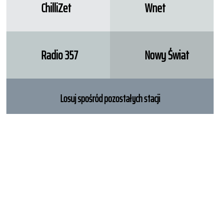
ChilliZet
Wnet
Radio 357
Nowy Świat
Losuj spośród pozostałych stacji