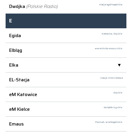
Dwójka
(Polskie Radio)
stacja ogólnopolska
E
Egida
Katowice,
śląskie
Elbląg
warmińsko-mazurskie
Elka
EL-Stacja
stacja internetowa
eM Katowice
śląskie
eM Kielce
świętokrzyskie
Emaus
Poznań,
wielkopolskie