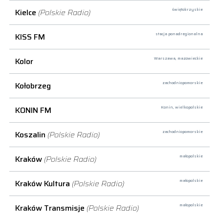
Kielce
(Polskie Radio)
świętokrzyskie
KISS FM
stacja ponadregionalna
Kolor
Warszawa,
mazowieckie
Kołobrzeg
zachodniopomorskie
KONIN FM
Konin,
wielkopolskie
Koszalin
(Polskie Radio)
zachodniopomorskie
Kraków
(Polskie Radio)
małopolskie
Kraków Kultura
(Polskie Radio)
małopolskie
Kraków Transmisje
(Polskie Radio)
małopolskie