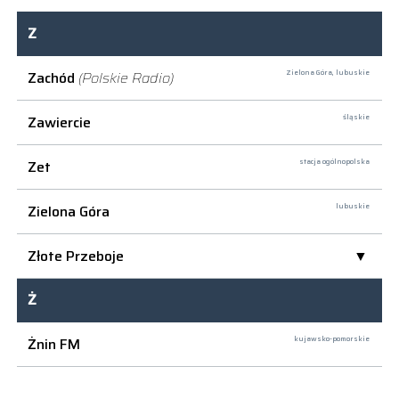
Z
Zachód
(Polskie Radio)
Zielona Góra,
lubuskie
Zawiercie
śląskie
Zet
stacja ogólnopolska
Zielona Góra
lubuskie
Złote Przeboje
Ż
Żnin FM
kujawsko-pomorskie