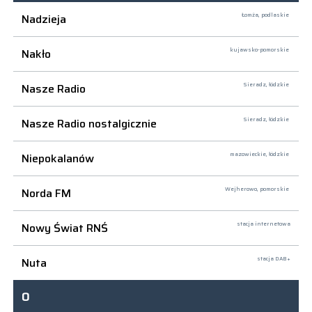
Nadzieja
Łomża,
podlaskie
Nakło
kujawsko-pomorskie
Nasze Radio
Sieradz,
łódzkie
Nasze Radio nostalgicznie
Sieradz,
łódzkie
Niepokalanów
mazowieckie, łódzkie
Norda FM
Wejherowo,
pomorskie
Nowy Świat RNŚ
stacja internetowa
Nuta
stacja DAB+
O