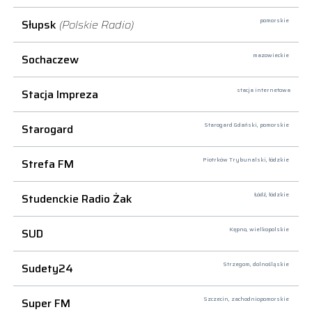
Słupsk
(Polskie Radio)
pomorskie
Sochaczew
mazowieckie
Stacja Impreza
stacja internetowa
Starogard
Starogard Gdański,
pomorskie
Strefa FM
Piotrków Trybunalski,
łódzkie
Studenckie Radio Żak
Łódź,
łódzkie
SUD
Kępno,
wielkopolskie
Sudety24
Strzegom,
dolnośląskie
Super FM
Szczecin,
zachodniopomorskie