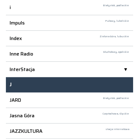
i
Białystok,
podlaskie
Impuls
Puławy,
lubelskie
Index
Zielona Góra,
lubuskie
Inne Radio
Głuchołazy,
opolskie
InterStacja
J
JARD
Białystok,
podlaskie
Jasna Góra
Częstochowa,
śląskie
JAZZKULTURA
stacja internetowa