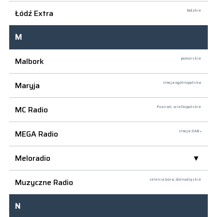
Łódź Extra
łódzkie
M
Malbork
pomorskie
Maryja
stacja ogólnopolska
MC Radio
Poznań,
wielkopolskie
MEGA Radio
stacja DAB+
Meloradio
Muzyczne Radio
Jelenia Góra,
dolnośląskie
N