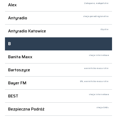
Alex
Zakopane,
małopolskie
Antyradio
stacja ponadregionalna
Antyradio Katowice
śląskie
B
Banita Maxx
stacja internetowa
Bartoszyce
warmińsko-mazurskie
Bayer FM
Ełk,
warmińsko-mazurskie
BEST
stacja internetowa
Bezpieczna Podróż
stacja DAB+