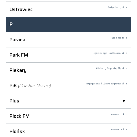
Ostrowiec
świętokrzyskie
P
Parada
Łódź,
łódzkie
Park FM
Kędzierzyn-Koźle,
opolskie
Piekary
Piekary Śląskie,
śląskie
PiK
(Polskie Radio)
Bydgoszcz,
kujawsko-pomorskie
Plus
Płock FM
mazowieckie
Płońsk
mazowieckie