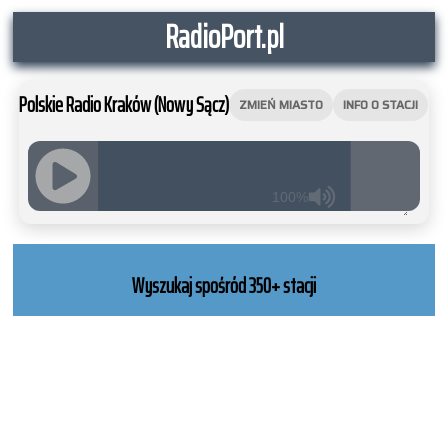
RadioPort.pl
Polskie Radio Kraków (Nowy Sącz)
ZMIEŃ MIASTO
INFO O STACJI
100%
JQUERY
RADIO
PLAYER
Wyszukaj spośród 350+ stacji
and
WORDPRESS
RADIO
PLUGIN
powered
by