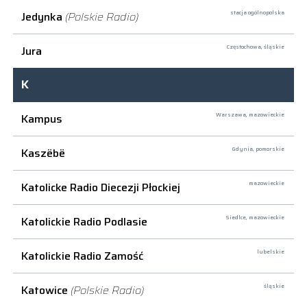
Jedynka
(Polskie Radio)
stacja ogólnopolska
Jura
Częstochowa,
śląskie
K
Kampus
Warszawa,
mazowieckie
Kaszëbë
Gdynia,
pomorskie
Katolicke Radio Diecezji Płockiej
mazowieckie
Katolickie Radio Podlasie
Siedlce,
mazowieckie
Katolickie Radio Zamość
lubelskie
Katowice
(Polskie Radio)
śląskie