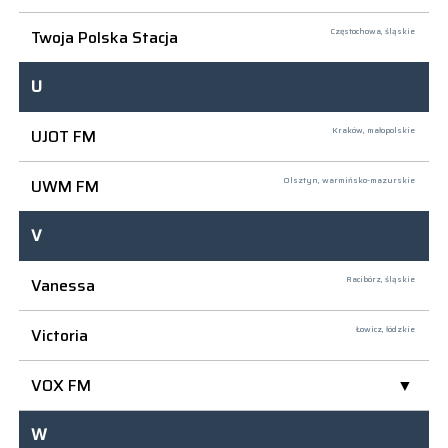
Twoja Polska Stacja
Częstochowa,
śląskie
U
UJOT FM
Kraków,
małopolskie
UWM FM
Olsztyn,
warmińsko-mazurskie
V
Vanessa
Racibórz,
śląskie
Victoria
Łowicz,
łódzkie
VOX FM
W