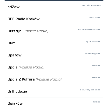
odZew
stacja internetowa
OFF Radio Kraków
małopolskie
Olsztyn
(Polskie Radio)
warmińsko-mazurskie
ONY
Nysa,
opolskie
Opatów
świętokrzyskie
Opole
(Polskie Radio)
opolskie
Opole 2 Kultura
(Polskie Radio)
opolskie
Orthodoxia
Białystok,
podlaskie
Osjaków
łódzkie