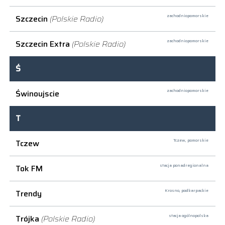
Szczecin
(Polskie Radio)
zachodniopomorskie
Szczecin Extra
(Polskie Radio)
zachodniopomorskie
Ś
Świnoujscie
zachodniopomorskie
T
Tczew
Tczew,
pomorskie
Tok FM
stacja ponadregionalna
Trendy
Krosno,
podkarpackie
Trójka
(Polskie Radio)
stacja ogólnopolska