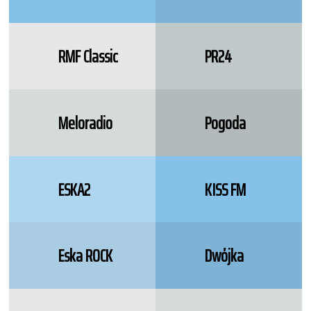
RMF Classic
PR24
Meloradio
Pogoda
ESKA2
KISS FM
Eska ROCK
Dwójka