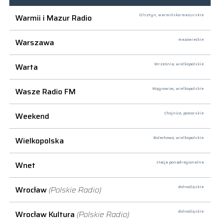
Warmii i Mazur Radio
Olsztyn,
warmińsko-mazurskie
Warszawa
mazowieckie
Warta
Września,
wielkopolskie
Wasze Radio FM
Wągrowiec,
wielkopolskie
Weekend
Chojnice,
pomorskie
Wielkopolska
Bolechowo,
wielkopolskie
Wnet
stacja ponadregionalna
Wrocław
(Polskie Radio)
dolnośląskie
Wrocław Kultura
(Polskie Radio)
dolnośląskie