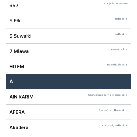
357
stacja internetowa
5 Ełk
podlaskie
5 Suwałki
podlaskie
7 Mława
mazowieckie
90 FM
Rybnik,
śląskie
A
AIN KARIM
Skomielna Czarna,
małopolskie
AFERA
Poznań,
wielkopolskie
Akadera
Białystok,
podlaskie