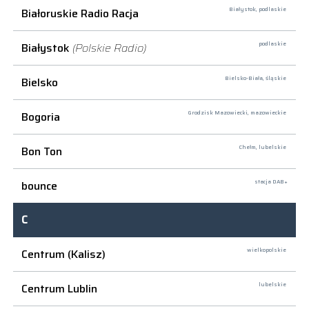
Białoruskie Radio Racja
Białystok,
podlaskie
Białystok
(Polskie Radio)
podlaskie
Bielsko
Bielsko-Biała,
śląskie
Bogoria
Grodzisk Mazowiecki,
mazowieckie
Bon Ton
Chełm,
lubelskie
bounce
stacja DAB+
C
Centrum (Kalisz)
wielkopolskie
Centrum Lublin
lubelskie