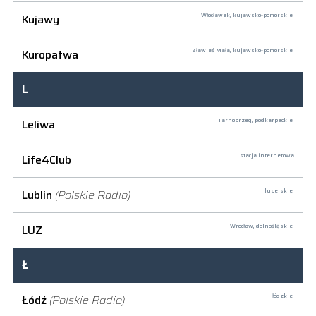
Kujawy
Włocławek,
kujawsko-pomorskie
Kuropatwa
Zławieś Mała,
kujawsko-pomorskie
L
Leliwa
Tarnobrzeg,
podkarpackie
Life4Club
stacja internetowa
Lublin
(Polskie Radio)
lubelskie
LUZ
Wrocław,
dolnośląskie
Ł
Łódź
(Polskie Radio)
łódzkie