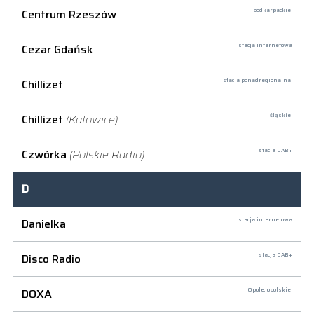
Centrum Rzeszów
podkarpackie
Cezar Gdańsk
stacja internetowa
Chillizet
stacja ponadregionalna
Chillizet
(Katowice)
śląskie
Czwórka
(Polskie Radio)
stacja DAB+
D
Danielka
stacja internetowa
Disco Radio
stacja DAB+
DOXA
Opole,
opolskie