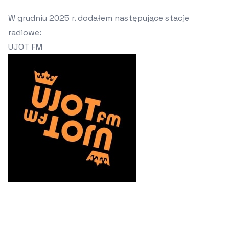
W grudniu 2025 r. dodałem następujące stacje
radiowe:
UJOT FM