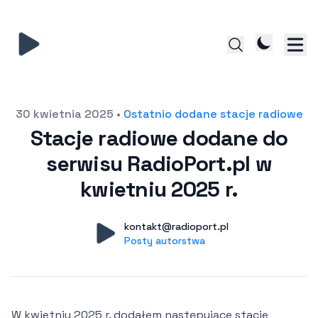
Opublikowano
30 kwietnia 2025
•
Ostatnio dodane stacje radiowe
Stacje radiowe dodane do
serwisu RadioPort.pl w
kwietniu 2025 r.
Autor
Konto
kontakt@radioport.pl
Posty autorstwa
Posty autorstwa
W kwietniu 2025 r. dodałem następujące stacje