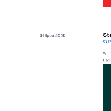
St
Opublikowano
31 lipca 2025
OST
W li
Rad