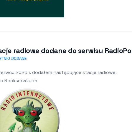
acje radiowe dodane do serwisu RadioPor
ATNIO DODANE
zerwcu 2025 r. dodałem następujące stacje radiowe:
io Rockserwis.fm