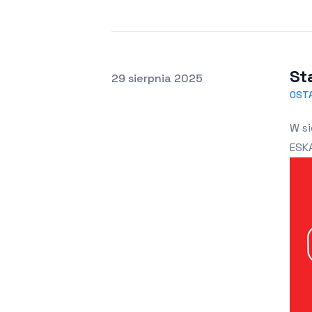
St
Opublikowano
29 sierpnia 2025
OST
W si
ESK