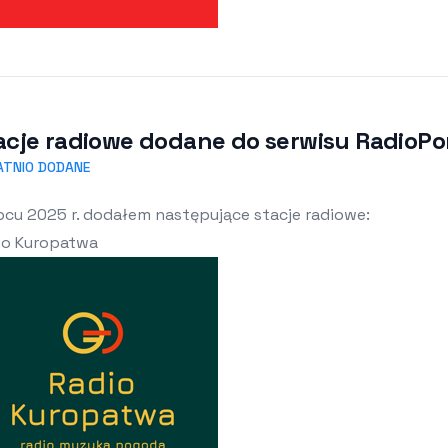
acje radiowe dodane do serwisu RadioPort
ATNIO DODANE
pcu 2025 r. dodałem następujące stacje radiowe:
io Kuropatwa