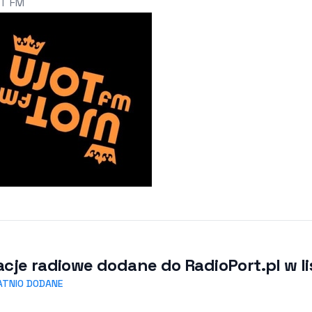
T FM
acje radiowe dodane do RadioPort.pl w li
ATNIO DODANE