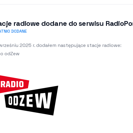
acje radiowe dodane do serwisu RadioPor
ATNIO DODANE
wrześniu 2025 r. dodałem następujące stacje radiowe:
io odZew