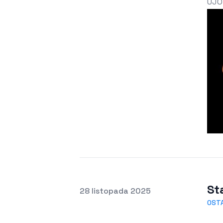
UJO
St
Opublikowano
28 listopada 2025
OST