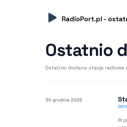
RadioPort.pl - osta
Ostatnio 
Ostatnio dodane stacje radiowe 
St
Opublikowano
30 grudnia 2025
OST
W gr