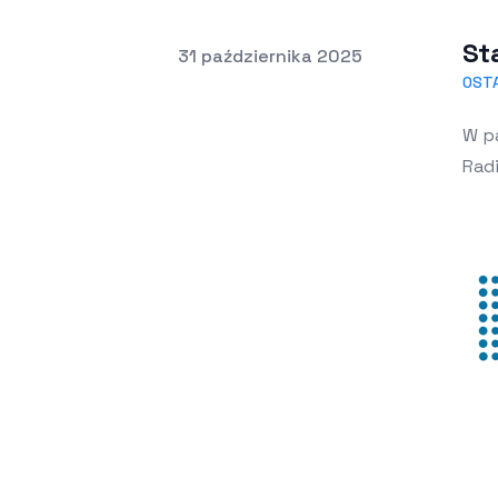
St
Opublikowano
31 października 2025
OST
W pa
Radi