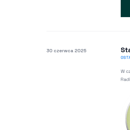
St
Opublikowano
30 czerwca 2025
OST
W c
Rad