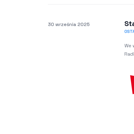
St
Opublikowano
30 września 2025
OST
We 
Rad